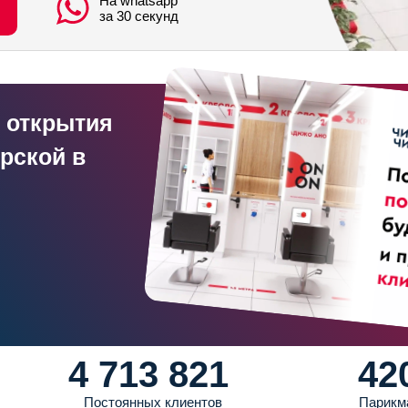
На whatsapp
за 30 секунд
 открытия
рской в
4 713 821
42
Постоянных клиентов
Парикм