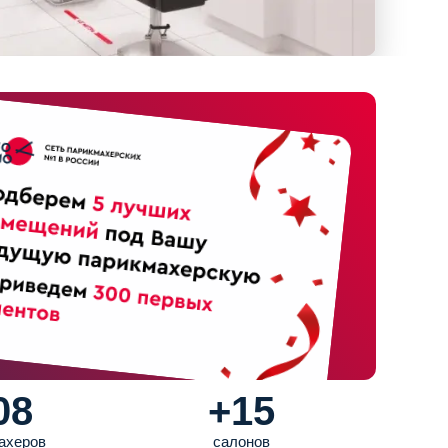
08
+15
ахеров
cалонов