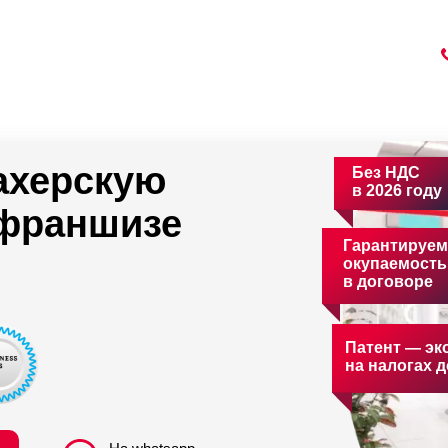
ахерскую
Без НДС
в 2026 году
 франшизе
Гарантируем
окупаемость
в договоре
Патент — эк
на налогах д