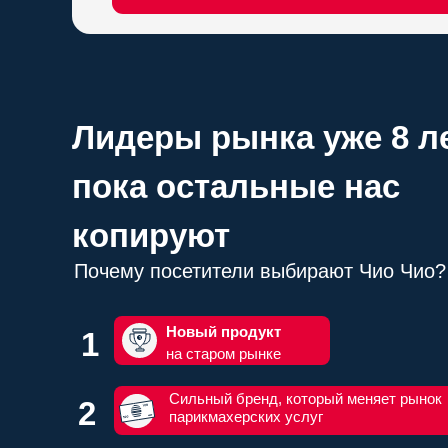
Лидеры рынка уже 8 ле
пока остальные нас
копируют
Почему посетители выбирают Чио Чио?
Новый продукт
1
на старом рынке
Сильный бренд, который меняет рынок
2
парикмахерских услуг